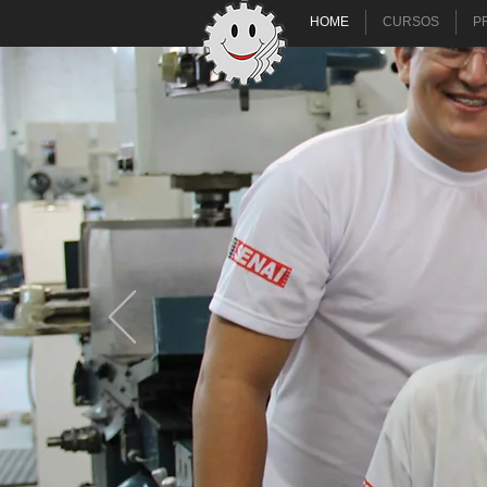
HOME
CURSOS
P
MECÂNI