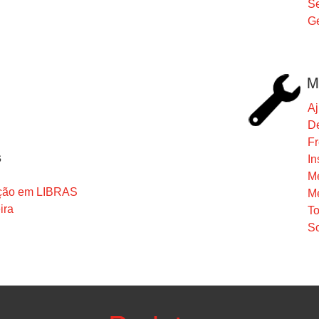
Se
Ge
M
Aj
De
F
s
In
M
ação em LIBRAS
M
ira
To
So