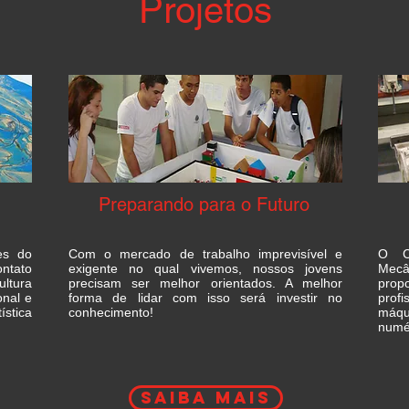
Projetos
Preparando para o Futuro
es do
Com o mercado de trabalho imprevisível e
O Cu
ntato
exigente no qual vivemos, nossos jovens
Mecâ
ultura
precisam ser melhor orientados. A melhor
prop
onal e
forma de lidar com isso será investir no
prof
ística
conhecimento!
máq
numé
saiba mais