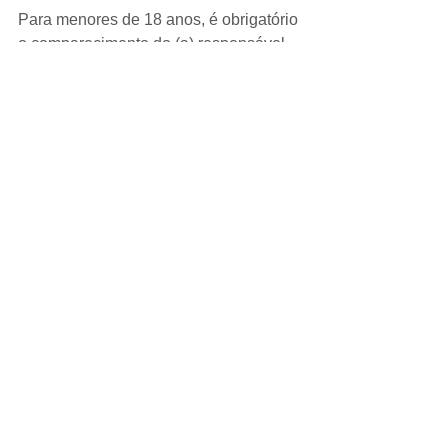
Para menores de 18 anos, é obrigatório 
o comparecimento do (a) responsável 
legal com RG e CPF.
CURSOS
Comentários
Escreva um comentário